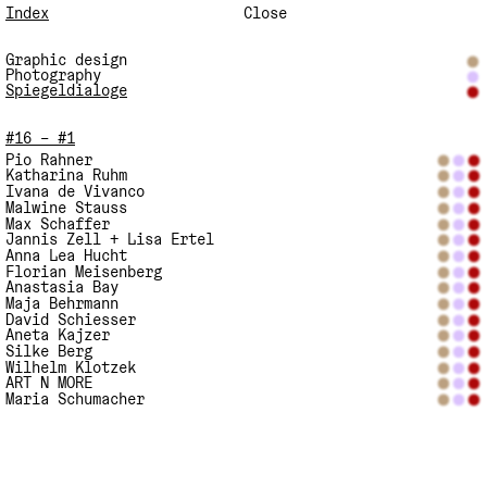
Index
Close
Graphic design
Photography
Spiegeldialoge
#16 – #1
Pio Rahner
Katharina Ruhm
Ivana de Vivanco
Malwine Stauss
Max Schaffer
Jannis Zell + Lisa Ertel
Anna Lea Hucht
Florian Meisenberg
Anastasia Bay
Maja Behrmann
David Schiesser
Aneta Kajzer
Silke Berg
Wilhelm Klotzek
ART N MORE
Maria Schumacher